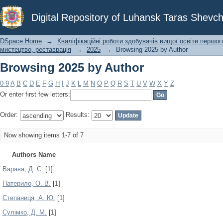
Browsing 2025 by Author
Digital Repository of Luhansk Taras Shevch
DSpace Home
→
Кваліфікаційні роботи здобувачів вищої освіти першог
мистецтво, реставрація
→
2025
→
Browsing 2025 by Author
Browsing 2025 by Author
0-9
A
B
C
D
E
F
G
H
I
J
K
L
M
N
O
P
Q
R
S
T
U
V
W
X
Y
Z
Or enter first few letters:
Order:
Results:
Now showing items 1-7 of 7
Authors Name
Варава, Д. С.
[1]
Патерило, О. В.
[1]
Степаниця, А. Ю.
[1]
Сулімко, Д. М.
[1]