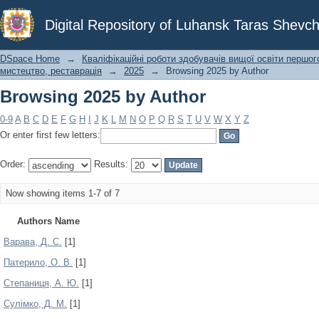
Browsing 2025 by Author
Digital Repository of Luhansk Taras Shevch
DSpace Home
→
Кваліфікаційні роботи здобувачів вищої освіти першог
мистецтво, реставрація
→
2025
→
Browsing 2025 by Author
Browsing 2025 by Author
0-9
A
B
C
D
E
F
G
H
I
J
K
L
M
N
O
P
Q
R
S
T
U
V
W
X
Y
Z
Or enter first few letters:
Order:
Results:
Now showing items 1-7 of 7
Authors Name
Варава, Д. С.
[1]
Патерило, О. В.
[1]
Степаниця, А. Ю.
[1]
Сулімко, Д. М.
[1]