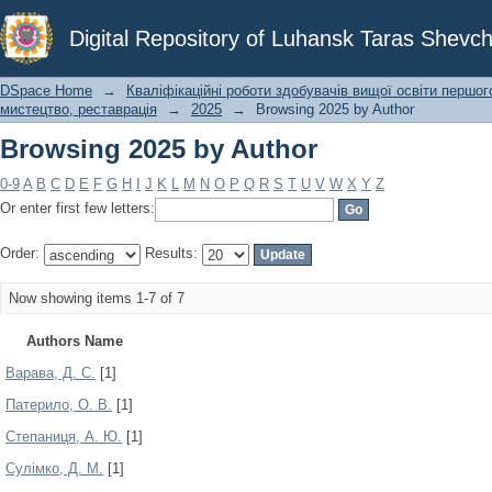
Browsing 2025 by Author
Digital Repository of Luhansk Taras Shevch
DSpace Home
→
Кваліфікаційні роботи здобувачів вищої освіти першог
мистецтво, реставрація
→
2025
→
Browsing 2025 by Author
Browsing 2025 by Author
0-9
A
B
C
D
E
F
G
H
I
J
K
L
M
N
O
P
Q
R
S
T
U
V
W
X
Y
Z
Or enter first few letters:
Order:
Results:
Now showing items 1-7 of 7
Authors Name
Варава, Д. С.
[1]
Патерило, О. В.
[1]
Степаниця, А. Ю.
[1]
Сулімко, Д. М.
[1]