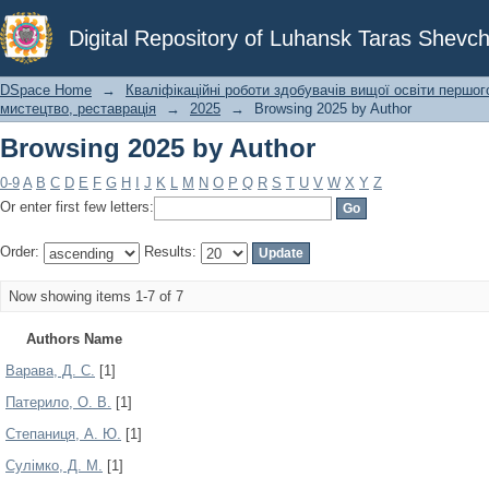
Browsing 2025 by Author
Digital Repository of Luhansk Taras Shevch
DSpace Home
→
Кваліфікаційні роботи здобувачів вищої освіти першог
мистецтво, реставрація
→
2025
→
Browsing 2025 by Author
Browsing 2025 by Author
0-9
A
B
C
D
E
F
G
H
I
J
K
L
M
N
O
P
Q
R
S
T
U
V
W
X
Y
Z
Or enter first few letters:
Order:
Results:
Now showing items 1-7 of 7
Authors Name
Варава, Д. С.
[1]
Патерило, О. В.
[1]
Степаниця, А. Ю.
[1]
Сулімко, Д. М.
[1]