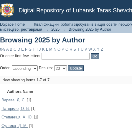
Browsing 2025 by Author
Digital Repository of Luhansk Taras Shevch
DSpace Home
→
Кваліфікаційні роботи здобувачів вищої освіти першог
мистецтво, реставрація
→
2025
→
Browsing 2025 by Author
Browsing 2025 by Author
0-9
A
B
C
D
E
F
G
H
I
J
K
L
M
N
O
P
Q
R
S
T
U
V
W
X
Y
Z
Or enter first few letters:
Order:
Results:
Now showing items 1-7 of 7
Authors Name
Варава, Д. С.
[1]
Патерило, О. В.
[1]
Степаниця, А. Ю.
[1]
Сулімко, Д. М.
[1]