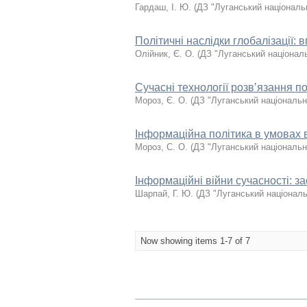
Гардаш, І. Ю.
(
ДЗ "Луганський національ
Політичні наслідки глобалізації:
Олійник, Є. О.
(
ДЗ "Луганський національ
Сучасні технології розвʼязання п
Мороз, Є. О.
(
ДЗ "Луганський національн
Інформаційна політика в умовах в
Мороз, С. О.
(
ДЗ "Луганський національн
Інформаційні війни сучасності: з
Шарпай, Г. Ю.
(
ДЗ "Луганський національ
Now showing items 1-7 of 7