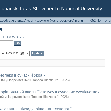
e
f Luhansk Taras Shevchenko National University
 здобувачів вищої освіти другого (магістерського) рівня
→
052 Політолог
e
S
T
U
V
W
X
Y
Z
Results:
езпеки в сучасній Україні
ний університет імені Тараса Шевченка"
,
2026
)
порівняльний аналіз її статусу в сучасних суспільствах
ий університет імені Тараса Шевченка"
,
2026
)
улювання: підходи, рішення, технології