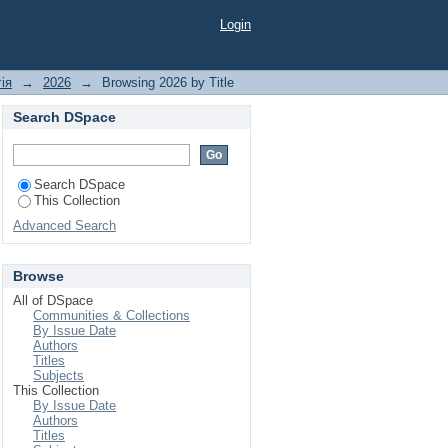
Login
ія
→
2026
→
Browsing 2026 by Title
Search DSpace
Search DSpace
This Collection
Advanced Search
Browse
All of DSpace
Communities & Collections
By Issue Date
Authors
Titles
Subjects
This Collection
By Issue Date
Authors
Titles