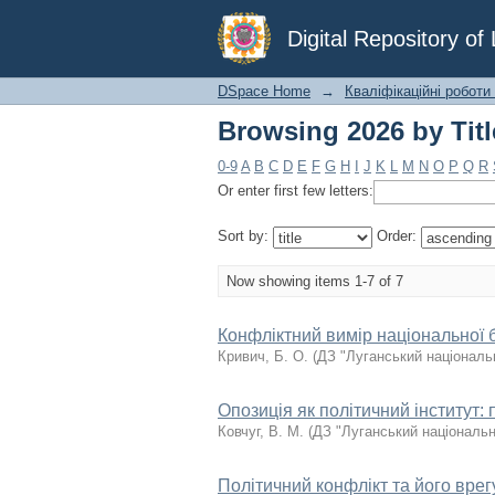
Browsing 2026 by Titl
Digital Repository o
DSpace Home
→
Кваліфікаційні роботи
Browsing 2026 by Titl
0-9
A
B
C
D
E
F
G
H
I
J
K
L
M
N
O
P
Q
R
Or enter first few letters:
Sort by:
Order:
Now showing items 1-7 of 7
Конфліктний вимір національної б
Кривич, Б. О.
(
ДЗ "Луганський національ
Опозиція як політичний інститут: 
Ковчуг, В. М.
(
ДЗ "Луганський національн
Політичний конфлікт та його врег