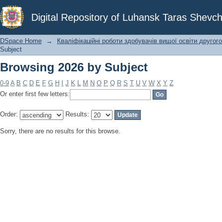
Browsing 2026 by Subject
Digital Repository of Luhansk Taras Shevch
DSpace Home
→
Кваліфікаційні роботи здобувачів вищої освіти другого
Subject
Browsing 2026 by Subject
0-9
A
B
C
D
E
F
G
H
I
J
K
L
M
N
O
P
Q
R
S
T
U
V
W
X
Y
Z
Or enter first few letters:
Order:
Results:
Sorry, there are no results for this browse.