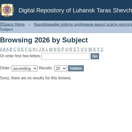
Browsing 2026 by Subject
Digital Repository of Luhansk Taras Shevch
DSpace Home
→
Кваліфікаційні роботи здобувачів вищої освіти другого
Subject
Browsing 2026 by Subject
0-9
A
B
C
D
E
F
G
H
I
J
K
L
M
N
O
P
Q
R
S
T
U
V
W
X
Y
Z
Or enter first few letters:
Order:
Results:
Sorry, there are no results for this browse.