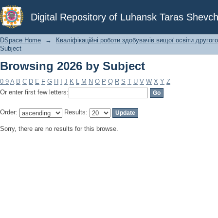
Browsing 2026 by Subject
Digital Repository of Luhansk Taras Shevch
DSpace Home
→
Кваліфікаційні роботи здобувачів вищої освіти другого
Subject
Browsing 2026 by Subject
0-9
A
B
C
D
E
F
G
H
I
J
K
L
M
N
O
P
Q
R
S
T
U
V
W
X
Y
Z
Or enter first few letters:
Order:
Results:
Sorry, there are no results for this browse.