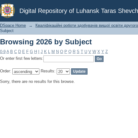
Browsing 2026 by Subject
Digital Repository of Luhansk Taras Shevch
DSpace Home
→
Кваліфікаційні роботи здобувачів вищої освіти другого
Subject
Browsing 2026 by Subject
0-9
A
B
C
D
E
F
G
H
I
J
K
L
M
N
O
P
Q
R
S
T
U
V
W
X
Y
Z
Or enter first few letters:
Order:
Results:
Sorry, there are no results for this browse.