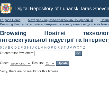
Browsing Новітні технологічні тенден
Digital Repository of Luhansk Taras Shevch
речей by Subject
DSpace Home
→
Матеріали науково-практичних конференцій
→
Новіт
Browsing Новітні технологічні тенденції інтелектуальної індустрії та Інте
Browsing Новітні технолог
інтелектуальної індустрії та Інтернет
0-9
A
B
C
D
E
F
G
H
I
J
K
L
M
N
O
P
Q
R
S
T
U
V
W
X
Y
Z
Or enter first few letters:
Order:
Results:
Sorry, there are no results for this browse.