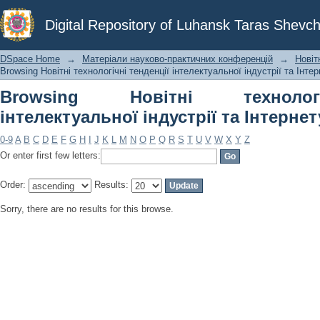
Browsing Новітні технологічні тенден
Digital Repository of Luhansk Taras Shevch
речей by Subject
DSpace Home
→
Матеріали науково-практичних конференцій
→
Новіт
Browsing Новітні технологічні тенденції інтелектуальної індустрії та Інте
Browsing Новітні технолог
інтелектуальної індустрії та Інтернет
0-9
A
B
C
D
E
F
G
H
I
J
K
L
M
N
O
P
Q
R
S
T
U
V
W
X
Y
Z
Or enter first few letters:
Order:
Results:
Sorry, there are no results for this browse.