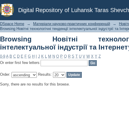
Browsing Новітні технологічні тенден
Digital Repository of Luhansk Taras Shevch
речей by Subject
DSpace Home
→
Матеріали науково-практичних конференцій
→
Новіт
Browsing Новітні технологічні тенденції інтелектуальної індустрії та Інте
Browsing Новітні технолог
інтелектуальної індустрії та Інтернет
0-9
A
B
C
D
E
F
G
H
I
J
K
L
M
N
O
P
Q
R
S
T
U
V
W
X
Y
Z
Or enter first few letters:
Order:
Results:
Sorry, there are no results for this browse.