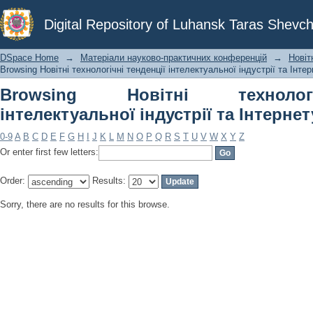
Browsing Новітні технологічні тенден
Digital Repository of Luhansk Taras Shevch
речей by Author
DSpace Home
→
Матеріали науково-практичних конференцій
→
Новіт
Browsing Новітні технологічні тенденції інтелектуальної індустрії та Інте
Browsing Новітні технолог
інтелектуальної індустрії та Інтерне
0-9
A
B
C
D
E
F
G
H
I
J
K
L
M
N
O
P
Q
R
S
T
U
V
W
X
Y
Z
Or enter first few letters:
Order:
Results:
Sorry, there are no results for this browse.