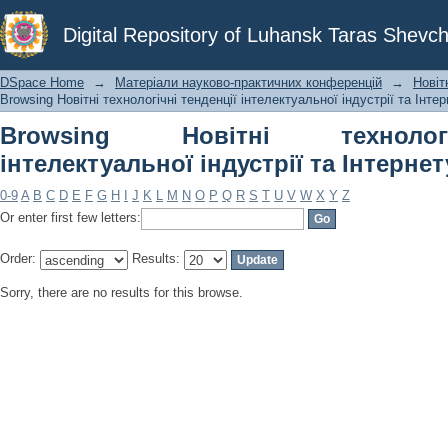
Browsing Новітні технологічні тенден
Digital Repository of Luhansk Taras Shevch
речей by Author
DSpace Home
→
Матеріали науково-практичних конференцій
→
Новіт
Browsing Новітні технологічні тенденції інтелектуальної індустрії та Інте
Browsing Новітні технолог
інтелектуальної індустрії та Інтерне
0-9
A
B
C
D
E
F
G
H
I
J
K
L
M
N
O
P
Q
R
S
T
U
V
W
X
Y
Z
Or enter first few letters:
Order:
Results:
Sorry, there are no results for this browse.