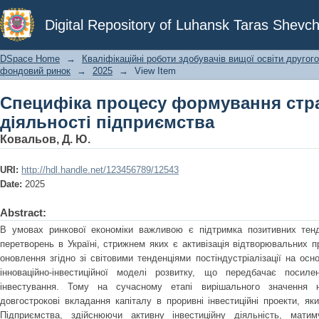
Специфіка процесу формування 
Digital Repository of Luhansk Taras Shevch
підприємства
DSpace Home
→
Кваліфікаційні роботи здобувачів вищої освіти другого
фондовий ринок
→
2025
→
View Item
Специфіка процесу формування страт
діяльності підприємства
Ковальов, Д. Ю.
URI:
http://hdl.handle.net/123456789/12543
Date:
2025
Abstract:
В умовах ринкової економіки важливою є підтримка позитивних тенде
перетворень в Україні, стрижнем яких є активізація відтворювальних пр
оновлення згідно зі світовими тенденціями постіндустріалізації на ос
інноваційно-інвестиційної моделі розвитку, що передбачає посил
інвестування. Тому на сучасному етапі вирішального значення на
довгострокові вкладання капіталу в проривні інвестиційні проекти, я
Підприємства, здійснюючи активну інвестиційну діяльність, мати