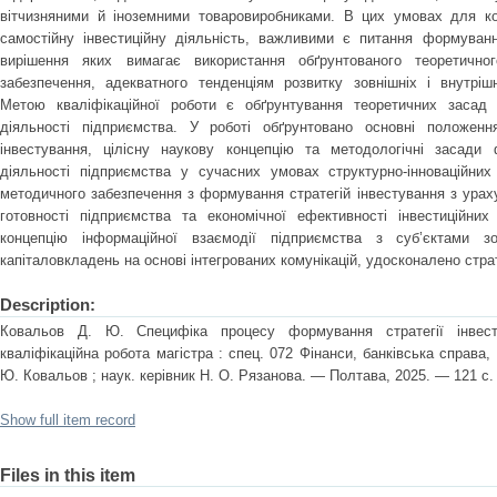
вітчизняними й іноземними товаровиробниками. В цих умовах для к
самостійну інвестиційну діяльність, важливими є питання формування
вирішення яких вимагає використання обґрунтованого теоретичног
забезпечення, адекватного тенденціям розвитку зовнішніх і внутрішн
Метою кваліфікаційної роботи є обґрунтування теоретичних засад ф
діяльності підприємства. У роботі обґрунтовано основні положення 
інвестування, цілісну наукову концепцію та методологічні засади ф
діяльності підприємства у сучасних умовах структурно-інноваційних
методичного забезпечення з формування стратегій інвестування з ураху
готовності підприємства та економічної ефективності інвестиційних
концепцію інформаційної взаємодії підприємства з суб’єктами з
капіталовкладень на основі інтегрованих комунікацій, удосконалено страт
Description:
Ковальов Д. Ю. Специфіка процесу формування стратегії інвести
кваліфікаційна робота магістра : спец. 072 Фінанси, банківська справа
Ю. Ковальов ; наук. керівник Н. О. Рязанова. — Полтава, 2025. — 121 с.
Show full item record
Files in this item