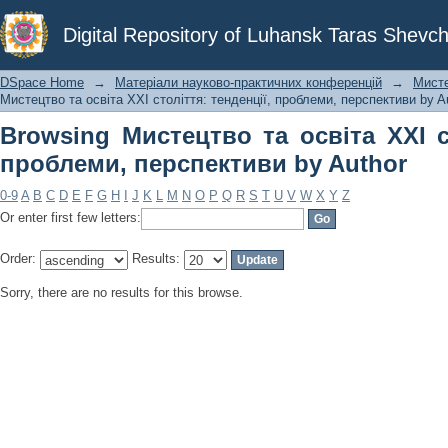
Browsing Мистецтво та освіта ХХІ ст
Digital Repository of Luhansk Taras Shevch
by Author
DSpace Home
→
Матеріали науково-практичних конференцій
→
Мисте
Мистецтво та освіта ХХІ століття: тенденції, проблеми, перспективи by A
Browsing Мистецтво та освіта ХХІ ст
проблеми, перспективи by Author
0-9
A
B
C
D
E
F
G
H
I
J
K
L
M
N
O
P
Q
R
S
T
U
V
W
X
Y
Z
Or enter first few letters:
Order:
Results:
Sorry, there are no results for this browse.