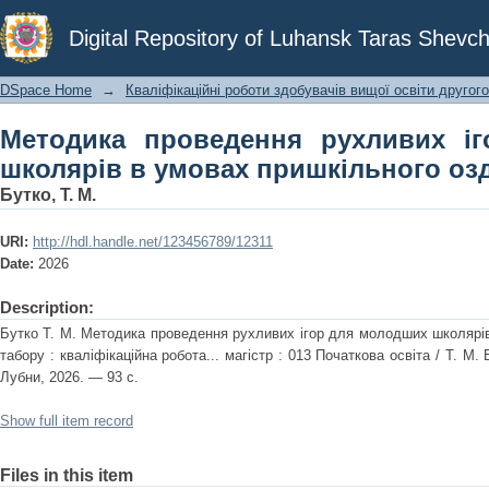
Методика проведення рухливих і
Digital Repository of Luhansk Taras Shevch
пришкільного оздоровчого табору
DSpace Home
→
Кваліфікаційні роботи здобувачів вищої освіти другого
Методика проведення рухливих і
школярів в умовах пришкільного оз
Бутко, Т. М.
URI:
http://hdl.handle.net/123456789/12311
Date:
2026
Description:
Бутко Т. М. Методика проведення рухливих ігор для молодших школярів
табору : кваліфікаційна робота... магістр : 013 Початкова освіта / Т. М.
Лубни, 2026. — 93 с.
Show full item record
Files in this item