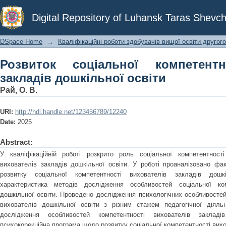
Розвиток соціальної компетентності 
Digital Repository of Luhansk Taras Shevch
DSpace Home
→
Кваліфікаційні роботи здобувачів вищої освіти другого
Розвиток соціальної компетентн
закладів дошкільної освіти
Рай, О. В.
URI:
http://hdl.handle.net/123456789/12240
Date:
2025
Abstract:
У кваліфікаційній роботі розкрито роль соціальної компетентност
вихователів закладів дошкільної освіти. У роботі проаналізовано фа
розвитку соціальної компетентності вихователів закладів дошк
характеристика методів дослідження особливостей соціальної ком
дошкільної освіти. Проведено дослідження психологічних особливостей
вихователів дошкільної освіти з різним стажем педагогічної діяльн
дослідження особливостей компетентності вихователів закладі
психокорекційна програма щодо розвитку соціальної компетентності вихо