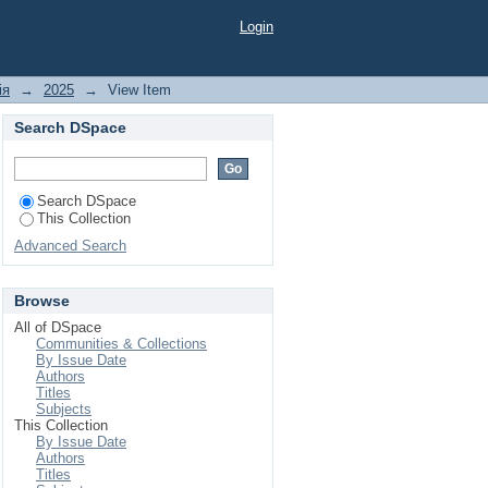
літкового віку
Login
ія
→
2025
→
View Item
Search DSpace
Search DSpace
This Collection
Advanced Search
Browse
All of DSpace
Communities & Collections
By Issue Date
Authors
Titles
Subjects
This Collection
By Issue Date
Authors
Titles