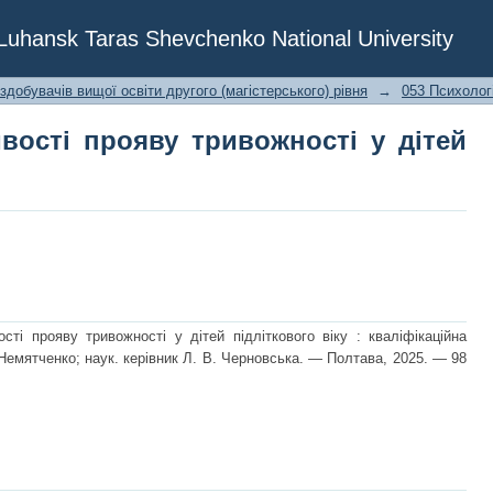
ості прояву тривожності у дітей під
f Luhansk Taras Shevchenko National University
 здобувачів вищої освіти другого (магістерського) рівня
→
053 Психолог
ивості прояву тривожності у дітей
сті прояву тривожності у дітей підліткового віку : кваліфікаційна
В. Немятченко; наук. керівник Л. В. Черновська. — Полтава, 2025. — 98