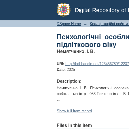
Психологічні особлив
Digital Repository o
DSpace Home
→
Кваліфікаційні роботи
Психологічні особл
підліткового віку
Немятченко, І. В.
URI:
http://hdl.handle.net/123456789/12237
Date:
2025
Description:
Немятченко І. В. Психологічні особливо
робота... магістр : 053 Психологія / І. 
с.
Show full item record
Files in this item