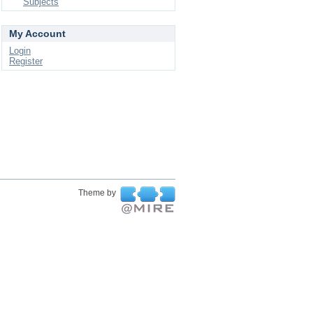
Subjects
My Account
Login
Register
Theme by