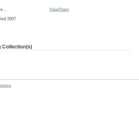
і ...
View/
Open
Word 2007
 Collection(s)
aspace