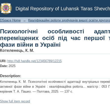
Психологічні особливості адаптаці
Digital Repository of Luhansk Taras Shevch
першої та другої активної фази війни
DSpace Home
→
Кваліфікаційні роботи здобувачів вищої освіти другого
Психологічні особливості адап
переміщених осіб під час першої т
фази війни в Україні
Котеленець, К. М.
URI:
http://hdl.handle.net/123456789/12215
Date:
2025
Description:
Котеленець К. М. Психологічні особливості адаптації внутрішньо перемі
активної фази війни в Україні : кваліфікаційна робота... магістр : 053 
керівник Т. А. Пашко. — Полтава, 2025. — 137 с.
Show full item record