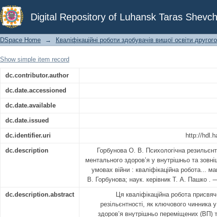
Психологічна резильєнтність як чи
Digital Repository of Luhansk Taras Shevch
внутрішньо та зовнішньо переміщени
DSpace Home
→
Кваліфікаційні роботи здобувачів вищої освіти другого
Show simple item record
dc.contributor.author
dc.date.accessioned
dc.date.available
dc.date.issued
dc.identifier.uri
http://hdl
dc.description
Горбунова О. В. Психологічна резильєнт
ментального здоровʼя у внутрішньо та зовн
умовах війни : кваліфікаційна робота... маг
В. Горбунова; наук. керівник Т. A. Пашко .
dc.description.abstract
Ця кваліфікаційна робота присвяч
резільєнтності, як ключового чинника 
здоров’я внутрішньо переміщених (ВП) 