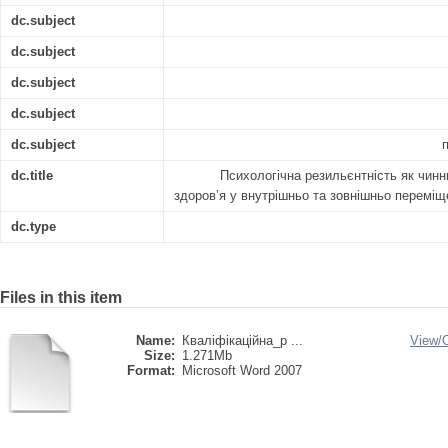
dc.subject
dc.subject
dc.subject
dc.subject
dc.subject
dc.title
Психологічна резильєнтність як чинн
здоровʼя у внутрішньо та зовнішньо переміщ
dc.type
Files in this item
Name:
Кваліфікаційна_р ...
View/
Size:
1.271Mb
Format:
Microsoft Word 2007