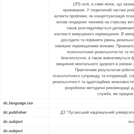
(ЗП) осіб, а саме жінок, що зазна
проживання. У теоретичній частині робо
аспекти проблеми, як концептуалізація псих
вплив гендерних чинників на стресову вит
також розглядатимуться детермінант
контексті вимушеного переміщення. В емпі
дослідити та порівняти рівень резильєн
зовнішно переміщеними жінками. Проаналіз
психологічною резильєнтністю та по
благополуччя, а також вивчатимуться 
зміцнення ментального здоров'я в умовах 
Практичним результатом роботи
психологічного супроводу та інтервенцій, 
резильєнтності та адаптаційних можливосте
розроблено методичні рекомендації д
служби, які працюют
dc.language.iso
dc.publisher
ДЗ "Луганський національний університ
dc.subject
пс
dc.subject