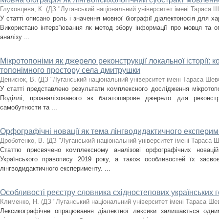
Глуховцева, К.
(
ДЗ "Луганський національний університет імені Тараса 
У статті описано роль і значення мовної біографії діалектоносія для х
Використано інтерв‟ювання як метод збору інформації про мовця та оп
аналізу ...
Мікротопоніми як джерело реконструкції локальної історії: 
топонімного простору села дмитрушки
Денисюк, В.
(
ДЗ "Луганський національний університет імені Тараса Шев
У статті представлено результати комплексного дослідження мікротоп
Поділлі, проаналізованого як багатошарове джерело для реконструк
самобутности та ...
Орфографічні новації як тема лінгводидактичного експерим
Дроботенко, В.
(
ДЗ "Луганський національний університет імені Тараса 
Статтю присвячено комплексному аналізові орфографічних новаці
Українського правопису 2019 року, а також особливостей їх засво
лінгводидактичного експерименту. ...
Особливості реєстру словника східностепових українських г
Клименко, Н.
(
ДЗ "Луганський національний університет імені Тараса Ше
Лексикографічне опрацювання діалектної лексики залишається одни