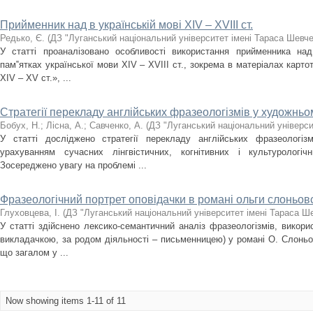
Прийменник над в українській мові XIV – XVIII ст.
Редько, Є.
(
ДЗ "Луганський національний університет імені Тараса Шевч
У статті проаналізовано особливості використання прийменника над
пам‟ятках української мови XIV – XVIII ст., зокрема в матеріалах карт
XIV – XV ст.», ...
Стратегії перекладу англійських фразеологізмів у художньом
Бобух, Н.
;
Лісна, А.
;
Савченко, А.
(
ДЗ "Луганський національний універси
У статті досліджено стратегії перекладу англійських фразеологіз
урахуванням сучасних лінгвістичних, когнітивних і культурологіч
Зосереджено увагу на проблемі ...
Фразеологічний портрет оповідачки в романі ольги слоньов
Глуховцева, І.
(
ДЗ "Луганський національний університет імені Тараса Ш
У статті здійснено лексико-семантичний аналіз фразеологізмів, викор
викладачкою, за родом діяльності – письменницею) у романі О. Слоньо
що загалом у ...
Now showing items 1-11 of 11