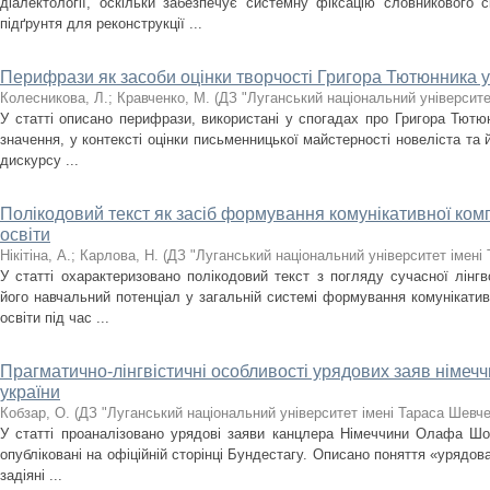
діалектології, оскільки забезпечує системну фіксацію словникового с
підґрунтя для реконструкції ...
Перифрази як засоби оцінки творчості Григора Тютюнника 
Колесникова, Л.
;
Кравченко, М.
(
ДЗ "Луганський національний університе
У статті описано перифрази, використані у спогадах про Григора Тютюн
значення, у контексті оцінки письменницької майстерності новеліста та 
дискурсу ...
Полікодовий текст як засіб формування комунікативної ком
освіти
Нікітіна, А.
;
Карлова, Н.
(
ДЗ "Луганський національний університет імені
У статті охарактеризовано полікодовий текст з погляду сучасної лінг
його навчальний потенціал у загальній системі формування комунікатив
освіти під час ...
Прагматично-лінгвістичні особливості урядових заяв німечч
україни
Кобзар, О.
(
ДЗ "Луганський національний університет імені Тараса Шевч
У статті проаналізовано урядові заяви канцлера Німеччини Олафа Шоль
опубліковані на офіційній сторінці Бундестагу. Описано поняття «урядова
задіяні ...