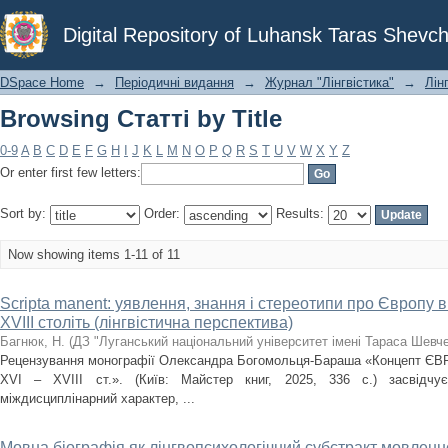
Browsing Статті by Title
Digital Repository of Luhansk Taras Shevch
DSpace Home
→
Періодичні видання
→
Журнал "Лінгвістика"
→
Лінг
Browsing Статті by Title
0-9
A
B
C
D
E
F
G
H
I
J
K
L
M
N
O
P
Q
R
S
T
U
V
W
X
Y
Z
Or enter first few letters:
Sort by:
Order:
Results:
Now showing items 1-11 of 11
Scripta manent: уявлення, знання і стереотипи про Європу в
XVIII століть (лінгвістична перспектива)
Багнюк, Н.
(
ДЗ "Луганський національний університет імені Тараса Шевч
Рецензування монографії Олександра Богомольця-Бараша «Концепт ЄВРОП
XVI – XVIII ст.». (Київ: Майстер книг, 2025, 336 с.) засвідч
міждисциплінарний характер, ...
Мовна біографія як лінгвопсихологічний субстракт мовленн