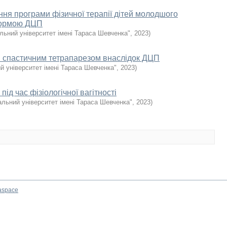
ня програми фізичної терапії дітей молодшого
 формою ДЦП
льний університет імені Тараса Шевченка"
,
2023
)
 зі спастичним тетрапарезом внаслідок ДЦП
й університет імені Тараса Шевченка"
,
2023
)
 під час фізіологічної вагітності
альний університет імені Тараса Шевченка"
,
2023
)
aspace