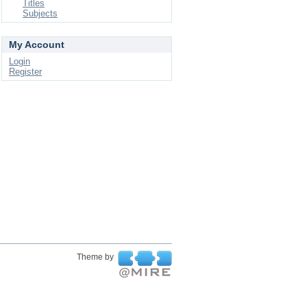
Titles
Subjects
My Account
Login
Register
Theme by