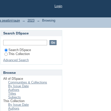
Login
а реабілітація
→
2023
→
Browsing
Search DSpace
Search DSpace
This Collection
Advanced Search
Browse
All of DSpace
Communities & Collections
By Issue Date
Authors
Titles
Subjects
This Collection
By Issue Date
Authors