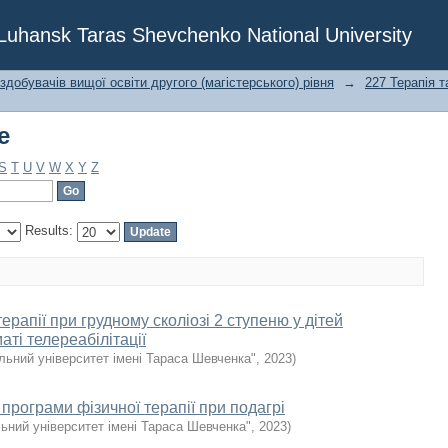
e
f Luhansk Taras Shevchenko National University
 здобувачів вищої освіти другого (магістерського) рівня
→
227 Терапія т
e
S
T
U
V
W
X
Y
Z
Results:
терапії при грудному сколіозі 2 ступеню у дітей
аті телереабілітації
льний університет імені Тараса Шевченка"
,
2023
)
програми фізичної терапії при подагрі
ьний університет імені Тараса Шевченка"
,
2023
)