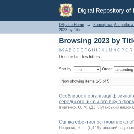
Browsing 2023 by Titl
Digital Repository o
DSpace Home
→
Кваліфікаційні роботи
2023 by Title
Browsing 2023 by Titl
0-9
A
B
C
D
E
F
G
H
I
J
K
L
M
N
O
P
Q
R
Or enter first few letters:
Sort by:
Order:
Now showing items 1-5 of 5
Особливості організації фізичної 
середнього шкільного віку в форм
Ігнатенко, О. М.
(
ДЗ "Луганський націона
Оцінка ефективності комплексної 
Нощенко, Н. П.
(
ДЗ "Луганський націонал