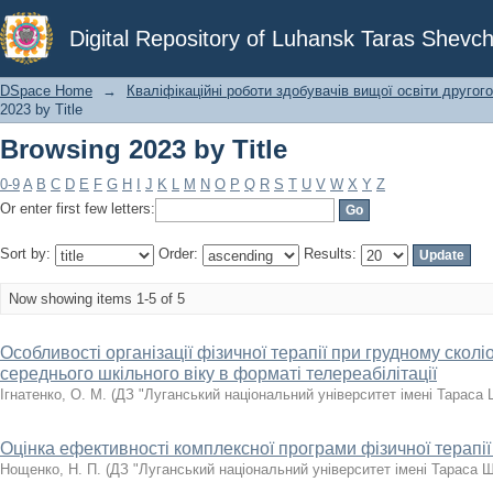
Browsing 2023 by Title
Digital Repository of Luhansk Taras Shevch
DSpace Home
→
Кваліфікаційні роботи здобувачів вищої освіти другого
2023 by Title
Browsing 2023 by Title
0-9
A
B
C
D
E
F
G
H
I
J
K
L
M
N
O
P
Q
R
S
T
U
V
W
X
Y
Z
Or enter first few letters:
Sort by:
Order:
Results:
Now showing items 1-5 of 5
Особливості організації фізичної терапії при грудному сколіо
середнього шкільного віку в форматі телереабілітації
Ігнатенко, О. М.
(
ДЗ "Луганський національний університет імені Тараса
Оцінка ефективності комплексної програми фізичної терапії
Нощенко, Н. П.
(
ДЗ "Луганський національний університет імені Тараса 