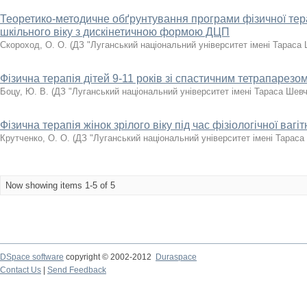
Теоретико-методичне обґрунтування програми фізичної тер
шкільного віку з дискінетичною формою ДЦП
Скороход, О. О.
(
ДЗ "Луганський національний університет імені Тараса
Фізична терапія дітей 9-11 років зі спастичним тетрапарез
Боцу, Ю. В.
(
ДЗ "Луганський національний університет імені Тараса Шев
Фізична терапія жінок зрілого віку під час фізіологічної вагіт
Крутченко, О. О.
(
ДЗ "Луганський національний університет імені Тараса
Now showing items 1-5 of 5
DSpace software
copyright © 2002-2012
Duraspace
Contact Us
|
Send Feedback