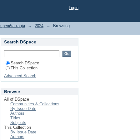
Login
а реабілітація
→
2024
→
Browsing
Search DSpace
Search DSpace
This Collection
Advanced Search
Browse
All of DSpace
Communities & Collections
By Issue Date
Authors
Titles
Subjects
This Collection
By Issue Date
Authors