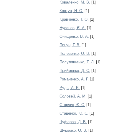
Коваленко, М. В.
[1]
Ковтун, Н. О.
[1]
Кравченко, Т. О.
[1]
Нyсанов, Є. А.
[1]
Онищенко, В. А.
[1]
Пицун, Г. В.
[1]
Полевенко, О. В.
[1]
Полулященко, Т. Л.
[1]
Прийменко, Д. С.
[1]
Романенко, А. Г.
[1]
Рудь, А. В.
[1]
Соловей, А. М.
[1]
Старчик, Є. С.
[1]
Стаценко, Ю. С.
[1]
Чуфаров, Д. В.
[1]
Шумейко, О. В.
[1]