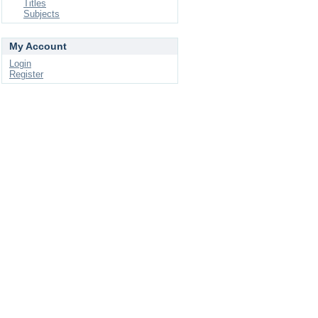
Titles
Subjects
My Account
Login
Register