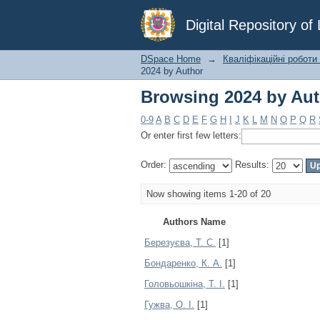
Browsing 2024 by Au
Digital Repository o
DSpace Home
→
Кваліфікаційні роботи
2024 by Author
Browsing 2024 by Au
0-9
A
B
C
D
E
F
G
H
I
J
K
L
M
N
O
P
Q
R
Or enter first few letters:
Order:
Results:
Now showing items 1-20 of 20
Authors Name
Березуєва, Т. С.
[1]
Бондаренко, К. А.
[1]
Головьошкіна, Т. І.
[1]
Гужва, О. І.
[1]