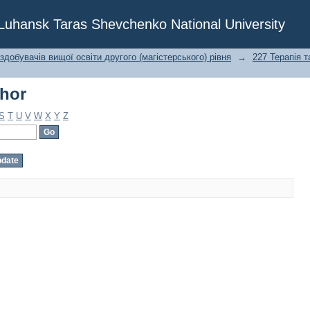
thor
f Luhansk Taras Shevchenko National University
 здобувачів вищої освіти другого (магістерського) рівня
→
227 Терапія т
thor
S
T
U
V
W
X
Y
Z