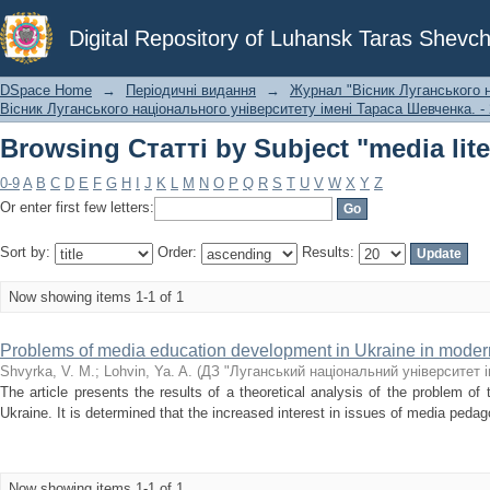
Browsing Статті by Subject "media lit
Digital Repository of Luhansk Taras Shevch
DSpace Home
→
Періодичні видання
→
Журнал "Вісник Луганського н
Вісник Луганського національного університету імені Тараса Шевченка. - 
Browsing Статті by Subject "media lit
0-9
A
B
C
D
E
F
G
H
I
J
K
L
M
N
O
P
Q
R
S
T
U
V
W
X
Y
Z
Or enter first few letters:
Sort by:
Order:
Results:
Now showing items 1-1 of 1
Problems of media education development in Ukraine in modern
Shvyrka, V. M.
;
Lohvin, Ya. A.
(
ДЗ "Луганський національний університет 
The article presents the results of a theoretical analysis of the problem o
Ukraine. It is determined that the increased interest in issues of media peda
Now showing items 1-1 of 1