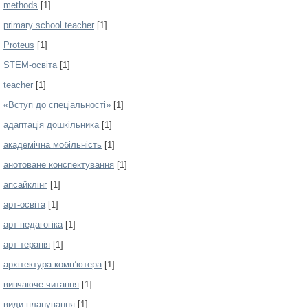
methods
[1]
primary school teacher
[1]
Proteus
[1]
STEM-освіта
[1]
teacher
[1]
«Вступ до спеціальності»
[1]
адаптація дошкільника
[1]
академічна мобільність
[1]
анотоване конспектування
[1]
апсайклінг
[1]
арт-освіта
[1]
арт-педагогіка
[1]
арт-терапія
[1]
архітектура комп’ютера
[1]
вивчаюче читання
[1]
види планування
[1]