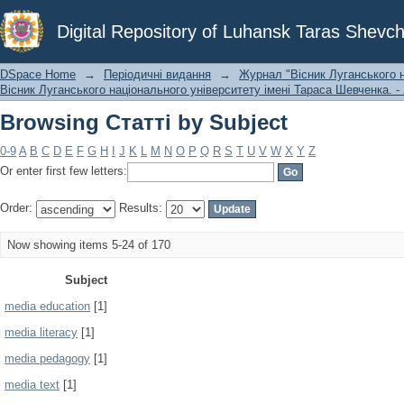
Browsing Статті by Subject
Digital Repository of Luhansk Taras Shevch
DSpace Home
→
Періодичні видання
→
Журнал "Вісник Луганського н
Вісник Луганського національного університету імені Тараса Шевченка. - 
Browsing Статті by Subject
0-9
A
B
C
D
E
F
G
H
I
J
K
L
M
N
O
P
Q
R
S
T
U
V
W
X
Y
Z
Or enter first few letters:
Order:
Results:
Now showing items 5-24 of 170
Subject
media education
[1]
media literacy
[1]
media pedagogy
[1]
media text
[1]