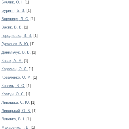
Бублик, О. І.
[1]
Буригін, Б. В.
[1]
Варяниця, Л. О.
[1]
Васик, В. В.
[1]
Городиська, В. В.
[1]
Гурчонок, В. Ю.
[1]
Данильчук, В. В.
[1]
Казак, А. М.
[1]
Караман, О. Л.
[1]
Коваленко, О. М.
[1]
Коваль, В. О.
[1]
Ковтун, О. С.
[1]
Ливацька, С. Ю.
[1]
Ливацький, О. В.
[1]
Луценко, В. І.
[1]
Макаренко, І. В.
[1]