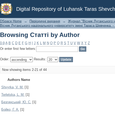
Browsing Статті by Author
Digital Repository of Luhansk Taras Shevch
DSpace Home
→
Періодичні видання
→
Журнал "Вісник Луганського н
Вісник Луганського національного університету імені Тараса Шевченка. - 
Browsing Статті by Author
0-9
A
B
C
D
E
F
G
H
I
J
K
L
M
N
O
P
Q
R
S
T
U
V
W
X
Y
Z
Or enter first few letters:
Order:
Results:
Now showing items 2-21 of 44
Authors Name
Shvyrka, V. M.
[1]
Terletska, L. M.
[1]
Безгинський, Ю. С.
[1]
Бойко, Г. А.
[1]