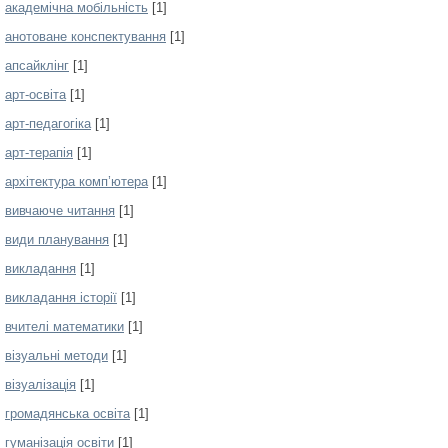
академічна мобільність
[1]
анотоване конспектування
[1]
апсайклінг
[1]
арт-освіта
[1]
арт-педагогіка
[1]
арт-терапія
[1]
архітектура комп’ютера
[1]
вивчаюче читання
[1]
види планування
[1]
викладання
[1]
викладання історії
[1]
вчителі математики
[1]
візуальні методи
[1]
візуалізація
[1]
громадянська освіта
[1]
гуманізація освіти
[1]