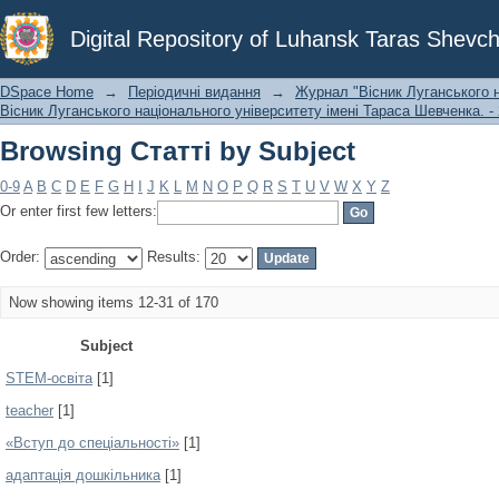
Browsing Статті by Subject
Digital Repository of Luhansk Taras Shevch
DSpace Home
→
Періодичні видання
→
Журнал "Вісник Луганського н
Вісник Луганського національного університету імені Тараса Шевченка. - 
Browsing Статті by Subject
0-9
A
B
C
D
E
F
G
H
I
J
K
L
M
N
O
P
Q
R
S
T
U
V
W
X
Y
Z
Or enter first few letters:
Order:
Results:
Now showing items 12-31 of 170
Subject
STEM-освіта
[1]
teacher
[1]
«Вступ до спеціальності»
[1]
адаптація дошкільника
[1]