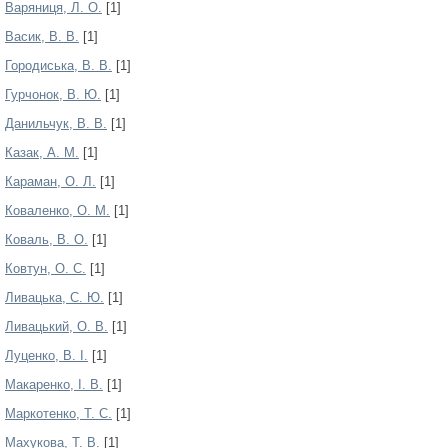
Варяниця, Л. О.
[1]
Васик, В. В.
[1]
Городиська, В. В.
[1]
Гурчонок, В. Ю.
[1]
Данильчук, В. В.
[1]
Казак, А. М.
[1]
Караман, О. Л.
[1]
Коваленко, О. М.
[1]
Коваль, В. О.
[1]
Ковтун, О. С.
[1]
Ливацька, С. Ю.
[1]
Ливацький, О. В.
[1]
Луценко, В. І.
[1]
Макаренко, І. В.
[1]
Маркотенко, Т. С.
[1]
Махукова, Т. В.
[1]