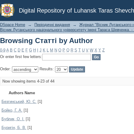
Browsing Статті by Author
Digital Repository of Luhansk Taras Shevch
DSpace Home
→
Періодичні видання
→
Журнал "Вісник Луганського н
Вісник Луганського національного університету імені Тараса Шевченка. - 
Browsing Статті by Author
0-9
A
B
C
D
E
F
G
H
I
J
K
L
M
N
O
P
Q
R
S
T
U
V
W
X
Y
Z
Or enter first few letters:
Order:
Results:
Now showing items 4-23 of 44
Authors Name
Безгинський, Ю. С.
[1]
Бойко, Г. А.
[1]
Бублик, О. І.
[1]
Буригін, Б. В.
[1]