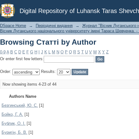
Browsing Статті by Author
Digital Repository of Luhansk Taras Shevch
DSpace Home
→
Періодичні видання
→
Журнал "Вісник Луганського н
Вісник Луганського національного університету імені Тараса Шевченка. - 
Browsing Статті by Author
0-9
A
B
C
D
E
F
G
H
I
J
K
L
M
N
O
P
Q
R
S
T
U
V
W
X
Y
Z
Or enter first few letters:
Order:
Results:
Now showing items 4-23 of 44
Authors Name
Безгинський, Ю. С.
[1]
Бойко, Г. А.
[1]
Бублик, О. І.
[1]
Буригін, Б. В.
[1]