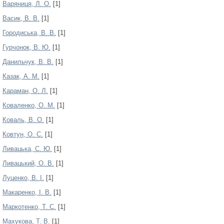
Варяниця, Л. О.
[1]
Васик, В. В.
[1]
Городиська, В. В.
[1]
Гурчонок, В. Ю.
[1]
Данильчук, В. В.
[1]
Казак, А. М.
[1]
Караман, О. Л.
[1]
Коваленко, О. М.
[1]
Коваль, В. О.
[1]
Ковтун, О. С.
[1]
Ливацька, С. Ю.
[1]
Ливацький, О. В.
[1]
Луценко, В. І.
[1]
Макаренко, І. В.
[1]
Маркотенко, Т. С.
[1]
Махукова, Т. В.
[1]