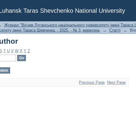
uthor
f Luhansk Taras Shevchenko National University
→
Журнал "Вісник Луганського національного університету імені Тараса Ш
ситету імені Тараса Шевченка. - 2025. - № 3, вересень
→
Статті
→
Bro
uthor
S
T
U
V
W
X
Y
Z
Previous Page
Next Page