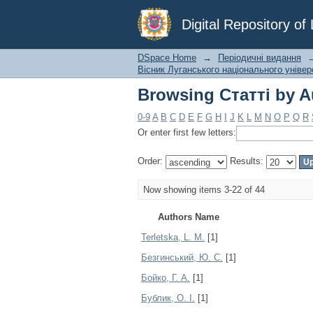
Browsing Статті by A
Digital Repository o
DSpace Home
→
Періодичні видання
Вісник Луганського національного універ
Browsing Статті by A
0-9
A
B
C
D
E
F
G
H
I
J
K
L
M
N
O
P
Q
R
Or enter first few letters:
Order:
Results:
Now showing items 3-22 of 44
Authors Name
Terletska, L. M.
[1]
Безгинський, Ю. С.
[1]
Бойко, Г. А.
[1]
Бублик, О. І.
[1]