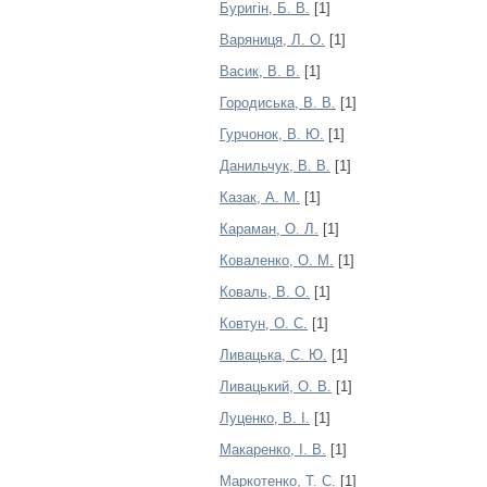
Буригін, Б. В.
[1]
Варяниця, Л. О.
[1]
Васик, В. В.
[1]
Городиська, В. В.
[1]
Гурчонок, В. Ю.
[1]
Данильчук, В. В.
[1]
Казак, А. М.
[1]
Караман, О. Л.
[1]
Коваленко, О. М.
[1]
Коваль, В. О.
[1]
Ковтун, О. С.
[1]
Ливацька, С. Ю.
[1]
Ливацький, О. В.
[1]
Луценко, В. І.
[1]
Макаренко, І. В.
[1]
Маркотенко, Т. С.
[1]