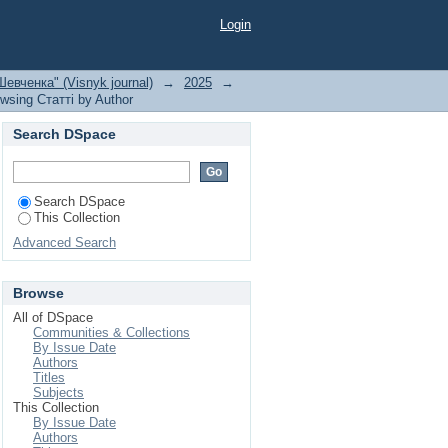
Login
евченка" (Visnyk journal)
→
2025
→
wsing Статті by Author
Search DSpace
Search DSpace
This Collection
Advanced Search
Browse
All of DSpace
Communities & Collections
By Issue Date
Authors
Titles
Subjects
This Collection
By Issue Date
Authors