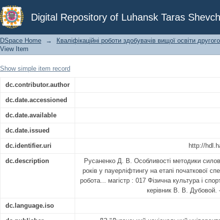
Особливості методики силової підго
Digital Repository of Luhansk Taras Shevch
на етапі початкової спеціалізації
DSpace Home
→
Кваліфікаційні роботи здобувачів вищої освіти другого
View Item
Show simple item record
dc.contributor.author
dc.date.accessioned
dc.date.available
dc.date.issued
dc.identifier.uri
http://hdl
dc.description
Русаненко Д. В. Особливості методики силово
років у пауерліфтингу на етапі початкової спец
робота... магістр : 017 Фізична культура і спор
керівник В. В. Дубовой.
dc.language.iso