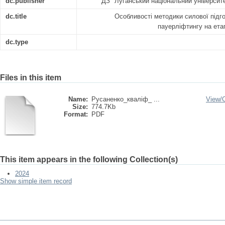
dc.publisher
ДЗ "Луганський національний університ
dc.title
Особливості методики силової підгот
пауерліфтингу на етап
dc.type
Files in this item
Name:
Русаненко_кваліф_ ...
View/
Size:
774.7Kb
Format:
PDF
This item appears in the following Collection(s)
2024
Show simple item record