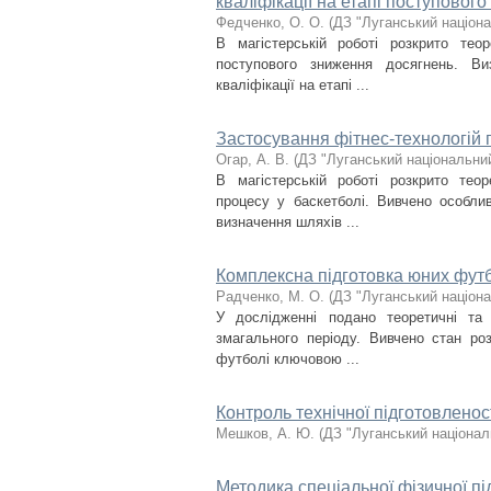
кваліфікації на етапі поступовог
Федченко, О. О.
(
ДЗ "Луганський націона
В магістерській роботі розкрито теор
поступового зниження досягнень. Виз
кваліфікації на етапі ...
Застосування фітнес-технологій п
Огар, А. В.
(
ДЗ "Луганський національний
В магістерській роботі розкрито теор
процесу у баскетболі. Вивчено особлив
визначення шляхів ...
Комплексна підготовка юних футб
Радченко, М. О.
(
ДЗ "Луганський націона
У дослідженні подано теоретичні та
змагального періоду. Вивчено стан роз
футболі ключовою ...
Контроль технічної підготовленос
Мешков, А. Ю.
(
ДЗ "Луганський націонал
Методика спеціальної фізичної під