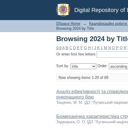
Browsing 2024 by Titl
Digital Repository o
DSpace Home
→
Кваліфікаційні роботи
Browsing 2024 by Title
Browsing 2024 by Titl
0-9
A
B
C
D
E
F
G
H
I
J
K
L
M
N
O
P
Q
R
Or enter first few letters:
Sort by:
Order:
Now showing items 1-20 of 68
Аналіз ефективності та співвідно
рукопашного бою
Тищенко, М. М.
(
ДЗ "Луганський націона
Біомеханічна характеристика стру
Задворька, О. О.
(
ДЗ "Луганський націон