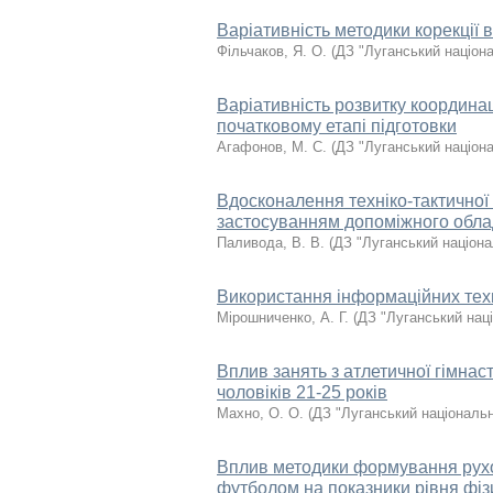
Варіативність методики корекції 
Фільчаков, Я. О.
(
ДЗ "Луганський націона
Варіативність розвитку координац
початковому етапі підготовки
Агафонов, М. С.
(
ДЗ "Луганський націона
Вдосконалення техніко-тактичної 
застосуванням допоміжного облад
Паливода, В. В.
(
ДЗ "Луганський націона
Використання інформаційних техно
Мірошниченко, А. Г.
(
ДЗ "Луганський нац
Вплив занять з атлетичної гімнас
чоловіків 21-25 років
Махно, О. О.
(
ДЗ "Луганський національн
Вплив методики формування рухов
футболом на показники рівня фіз