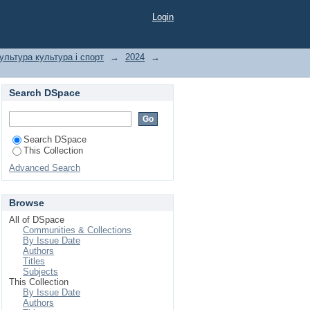
Login
ультура культура і спорт
→
2024
→
Search DSpace
Search DSpace
This Collection
Advanced Search
Browse
All of DSpace
Communities & Collections
By Issue Date
Authors
Titles
Subjects
This Collection
By Issue Date
Authors