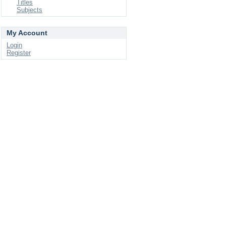
Titles
Subjects
My Account
Login
Register