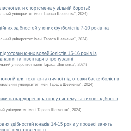
власної ваги спортсмена у вільній боротьбі
льний університет імені Тараса Шевченка"
,
2024
)
ійних здібностей у юних футболістів 7-10 років на
льний університет імені Тараса Шевченка"
,
2024
)
підготовки юних волейболістів 15-16 років із
нання та інвентаря в тренуванні
льний університет імені Тараса Шевченка"
,
2024
)
логій для техніко-тактичної підготовки баскетболістів
іональний університет імені Тараса Шевченка"
,
2024
)
тики на кардіореспіраторну систему та силові здібності
ий університет імені Тараса Шевченка"
,
2024
)
их здібностей юнаків 14-15 років у процесі занять
ичної підготовленості