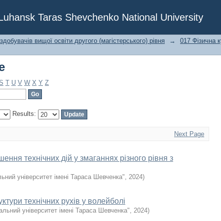
e
f Luhansk Taras Shevchenko National University
 здобувачів вищої освіти другого (магістерського) рівня
→
017 Фізична к
e
S
T
U
V
W
X
Y
Z
Results:
Next Page
шення технічних дій у змаганнях різного рівня з
льний університет імені Тараса Шевченка"
,
2024
)
ктури технічних рухів у волейболі
альний університет імені Тараса Шевченка"
,
2024
)