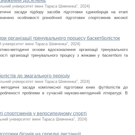
о зниження досягнень
льний університет імені Тараса Шевченка"
,
2024
)
етичні засади підбору засобів підготовки єдиноборців на етапі
начено особливості різнобічної підготовки спортсменів високої
ри організації тренувального процесу баскетболісток
 університет імені Тараса Шевченка"
,
2024
)
етико-методичні основи вдосконалення організації тренувального
ості організації тренувального процесу з жінками у баскетболі та
олістів до змагального періоду
льний університет імені Тараса Шевченка"
,
2024
)
 методичні засади комплексної підготовки юних футболістів до
робленості проблеми в сучасній науково-методичній літературі. В
ті спортсменів у велосипедному спорті
ьний університет імені Тараса Шевченка"
,
2024
)
готовки бігунів на середні дистанції