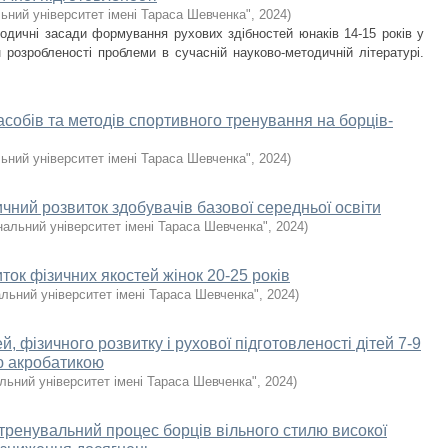
ьний університет імені Тараса Шевченка"
,
2024
)
тодичні засади формування рухових здібностей юнаків 14-15 років у
 розробленості проблеми в сучасній науково-методичній літературі.
асобів та методів спортивного тренування на борців-
ьний університет імені Тараса Шевченка"
,
2024
)
чний розвиток здобувачів базової середньої освіти
нальний університет імені Тараса Шевченка"
,
2024
)
ток фізичних якостей жінок 20-25 років
льний університет імені Тараса Шевченка"
,
2024
)
, фізичного розвитку і рухової підготовленості дітей 7-9
ю акробатикою
льний університет імені Тараса Шевченка"
,
2024
)
 тренувальний процес борців вільного стилю високої