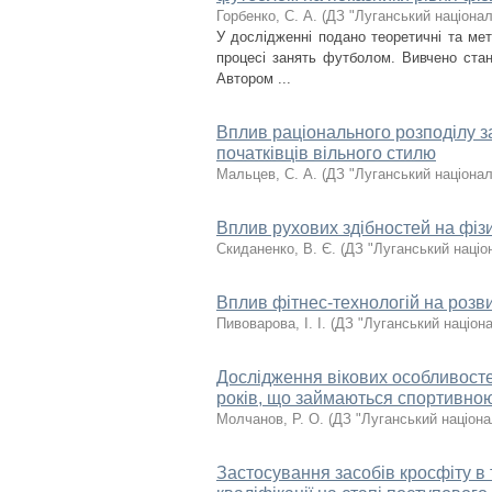
Горбенко, С. А.
(
ДЗ "Луганський націонал
У дослідженні подано теоретичні та ме
процесі занять футболом. Вивчено стан
Автором ...
Вплив раціонального розподілу з
початківців вільного стилю
Мальцев, С. А.
(
ДЗ "Луганський націонал
Вплив рухових здібностей на фізи
Скиданенко, В. Є.
(
ДЗ "Луганський націо
Вплив фітнес-технологій на розви
Пивоварова, І. І.
(
ДЗ "Луганський націона
Дослідження вікових особливостей
років, що займаються спортивно
Молчанов, Р. О.
(
ДЗ "Луганський націона
Застосування засобів кросфіту в