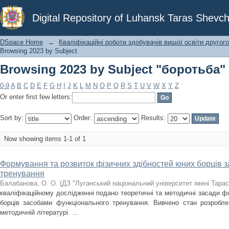
Browsing 2023 by Subject "боротьба"
Digital Repository of Luhansk Taras Shevch
DSpace Home
→
Кваліфікаційні роботи здобувачів вищої освіти другого
Browsing 2023 by Subject
Browsing 2023 by Subject "боротьба"
0-9
A
B
C
D
E
F
G
H
I
J
K
L
M
N
O
P
Q
R
S
T
U
V
W
X
Y
Z
Or enter first few letters:
Sort by:
Order:
Results:
Now showing items 1-1 of 1
Формування та розвиток фізичних здібностей юних борців 
тренування
Балабанова, О. О.
(
ДЗ "Луганський національний університет імені Тара
кваліфікаційному дослідженні подано теоретичні та методичні засади 
борців засобами функціонального тренування. Вивчено стан розробле
методичній літературі. ...