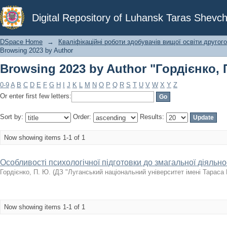
Browsing 2023 by Author "Гордієнко, 
Digital Repository of Luhansk Taras Shevch
DSpace Home
→
Кваліфікаційні роботи здобувачів вищої освіти другого
Browsing 2023 by Author
Browsing 2023 by Author "Гордієнко, 
0-9
A
B
C
D
E
F
G
H
I
J
K
L
M
N
O
P
Q
R
S
T
U
V
W
X
Y
Z
Or enter first few letters:
Sort by:
Order:
Results:
Now showing items 1-1 of 1
Особливості психологічної підготовки до змагальної діяльнос
Гордієнко, П. Ю.
(
ДЗ "Луганський національний університет імені Тараса
Now showing items 1-1 of 1