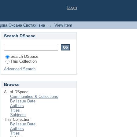
Login
ова Оксана Євстахіївна
→
View Item
Search DSpace
Search DSpace
This Collection
Advanced Search
Browse
All of DSpace
Communities & Collections
By Issue Date
Authors
Titles
Subjects
This Collection
By Issue Date
Authors
Titles