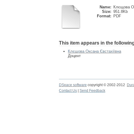
Name:
Клєщова Ок
Size:
951.8Kb
Format:
PDF
This item appears in the following
Клєщова Оксана Євстахіївна
Доцент
DSpace software
copyright © 2002-2012
Dur
Contact Us
|
Send Feedback