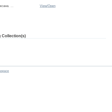
сана. ...
View/
Open
 Collection(s)
aspace