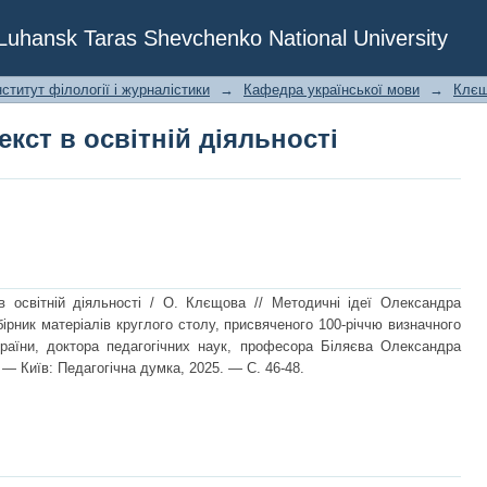
кст в освітній діяльності
f Luhansk Taras Shevchenko National University
ститут філології і журналістики
→
Кафедра української мови
→
Клєщ
кст в освітній діяльності
 освітній діяльності / О. Клєщова // Методичні ідеї Олександра
бірник матеріалів круглого столу, присвяченого 100-річчю визначного
раїни, доктора педагогічних наук, професора Біляєва Олександра
 — Київ: Педагогічна думка, 2025. — C. 46-48.