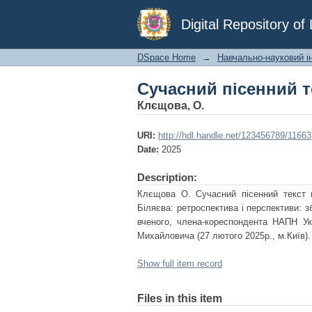
Сучасний пісенний те
Digital Repository o
DSpace Home
→
Навчально-науковий ін
Сучасний пісенний те
Клєщова, О.
URI:
http://hdl.handle.net/123456789/11663
Date:
2025
Description:
Клєщова О. Сучасний пісенний текст в
Біляєва: ретроспектива і перспективи: з
вченого, члена-кореспондента НАПН Ук
Михайловича (27 лютого 2025р., м.Київ).
Show full item record
Files in this item