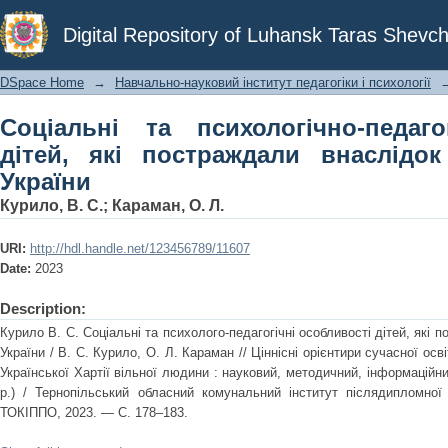
Соціальні та психологічно-педагог
Digital Repository of Luhansk Taras Shevch
внаслідок війни рф проти України
DSpace Home
→
Навчально-науковий інститут педагогіки і психології
Соціальні та психологічно-педаго
дітей, які постраждали внаслідо
України
Курило, В. С.
;
Караман, О. Л.
URI:
http://hdl.handle.net/123456789/11607
Date:
2023
Description:
Курило В. С. Соціальні та психолого-педагогічні особливості дітей, які 
України / В. С. Курило, О. Л. Караман // Ціннісні орієнтири сучасної ос
Української Хартії вільної людини : науковий, методичний, інформаційни
р.) / Тернопільський обласний комунальний інститут післядипломної 
ТОКІППО, 2023. — С. 178–183.