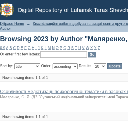
Browsing 2023 by Author "Маляренко, 
Digital Repository of Luhansk Taras Shevch
DSpace Home
→
Кваліфікаційні роботи здобувачів вищої освіти другого
Author
Browsing 2023 by Author "Маляренко, 
0-9
A
B
C
D
E
F
G
H
I
J
K
L
M
N
O
P
Q
R
S
T
U
V
W
X
Y
Z
Or enter first few letters:
Sort by:
Order:
Results:
Now showing items 1-1 of 1
Особливості медіатизації психологічної тематики в засобах 
Маляренко, О. Я.
(
ДЗ "Луганський національний університет імені Тарас
Now showing items 1-1 of 1