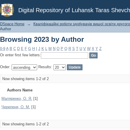
Browsing 2023 by Author
Digital Repository of Luhansk Taras Shevch
DSpace Home
→
Кваліфікаційні роботи здобувачів вищої освіти другого
Author
Browsing 2023 by Author
0-9
A
B
C
D
E
F
G
H
I
J
K
L
M
N
O
P
Q
R
S
T
U
V
W
X
Y
Z
Or enter first few letters:
Order:
Results:
Now showing items 1-2 of 2
Authors Name
Маляренко, О. Я.
[1]
Черепеня, О. М.
[1]
Now showing items 1-2 of 2