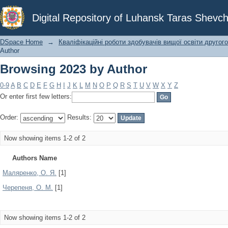
Browsing 2023 by Author
Digital Repository of Luhansk Taras Shevch
DSpace Home
→
Кваліфікаційні роботи здобувачів вищої освіти другого
Author
Browsing 2023 by Author
0-9
A
B
C
D
E
F
G
H
I
J
K
L
M
N
O
P
Q
R
S
T
U
V
W
X
Y
Z
Or enter first few letters:
Order:
Results:
Now showing items 1-2 of 2
Authors Name
Маляренко, О. Я.
[1]
Черепеня, О. М.
[1]
Now showing items 1-2 of 2