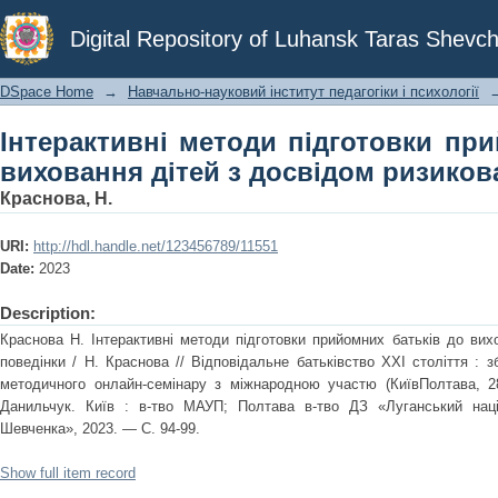
Інтерактивні методи підготовки п
Digital Repository of Luhansk Taras Shevch
досвідом ризикованої поведінки
DSpace Home
→
Навчально-науковий інститут педагогіки і психології
Інтерактивні методи підготовки пр
виховання дітей з досвідом ризиков
Краснова, Н.
URI:
http://hdl.handle.net/123456789/11551
Date:
2023
Description:
Краснова Н. Інтерактивні методи підготовки прийомних батьків до вих
поведінки / Н. Краснова // Відповідальне батьківство ХХІ століття : зб
методичного онлайн-семінару з міжнародною участю (КиївПолтава, 28
Данильчук. Київ : в-тво МАУП; Полтава в-тво ДЗ «Луганський наці
Шевченка», 2023. — С. 94-99.
Show full item record