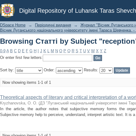
Browsing Статті by Subject "reception
Digital Repository of Luhansk Taras Shevch
DSpace Home
→
Періодичні видання
→
Журнал "Вісник Луганського н
Вісник Луганського національного університету імені Тараса Шевченка. - 
Browsing Статті by Subject "reception
0-9
A
B
C
D
E
F
G
H
I
J
K
L
M
N
O
P
Q
R
S
T
U
V
W
X
Y
Z
Or enter first few letters:
Sort by:
Order:
Results:
Now showing items 1-1 of 1
Theoretical aspects of literary and critical interpretation of a work
Kryzhanovska, О. О.
(
ДЗ "Луганський національний університет імені Та
In the article, the author notes that subjective memory forms the organiz
Subjective memory help to perceive, understand, interpret artistic text. It is a
Now showing items 1-1 of 1