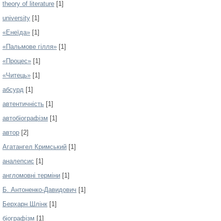
theory of literature
[1]
university
[1]
«Енеїда»
[1]
«Пальмове гілля»
[1]
«Процес»
[1]
«Читець»
[1]
абсурд
[1]
автентичність
[1]
автобіографізм
[1]
автор
[2]
Агатангел Кримський
[1]
аналепсис
[1]
англомовні терміни
[1]
Б. Антоненко-Давидович
[1]
Берхарн Шлінк
[1]
біографізм
[1]