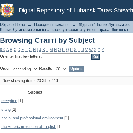
Browsing Статті by Subject
Digital Repository of Luhansk Taras Shevch
DSpace Home
→
Періодичні видання
→
Журнал "Вісник Луганського н
Вісник Луганського національного університету імені Тараса Шевченка. - 
Browsing Статті by Subject
0-9
A
B
C
D
E
F
G
H
I
J
K
L
M
N
O
P
Q
R
S
T
U
V
W
X
Y
Z
Or enter first few letters:
Order:
Results:
Now showing items 20-39 of 113
Subject
reception
[1]
slang
[1]
social and professional environment
[1]
the American version of English
[1]