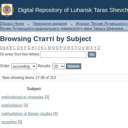
Browsing Статті by Subject
Digital Repository of Luhansk Taras Shevch
DSpace Home
→
Періодичні видання
→
Журнал "Вісник Луганського н
Вісник Луганського національного університету імені Тараса Шевченка. - 
Browsing Статті by Subject
0-9
A
B
C
D
E
F
G
H
I
J
K
L
M
N
O
P
Q
R
S
T
U
V
W
X
Y
Z
Or enter first few letters:
Order:
Results:
Now showing items 17-36 of 113
Subject
methodological strategies
[1]
methodology
[1]
methodology of literary studies
[1]
reception
[1]