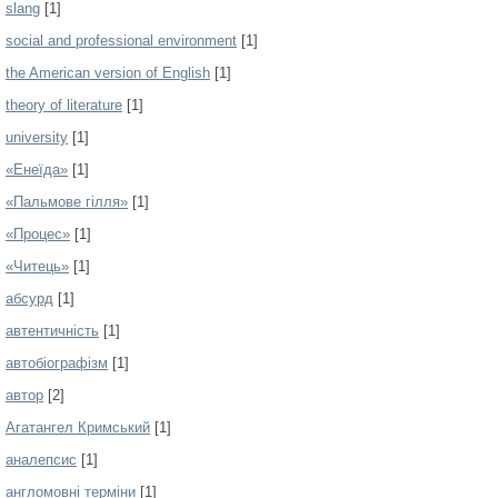
slang
[1]
social and professional environment
[1]
the American version of English
[1]
theory of literature
[1]
university
[1]
«Енеїда»
[1]
«Пальмове гілля»
[1]
«Процес»
[1]
«Читець»
[1]
абсурд
[1]
автентичність
[1]
автобіографізм
[1]
автор
[2]
Агатангел Кримський
[1]
аналепсис
[1]
англомовні терміни
[1]