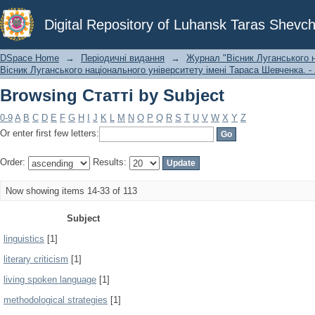
Browsing Статті by Subject
Digital Repository of Luhansk Taras Shevch
DSpace Home
→
Періодичні видання
→
Журнал "Вісник Луганського н
Вісник Луганського національного університету імені Тараса Шевченка. - 
Browsing Статті by Subject
0-9
A
B
C
D
E
F
G
H
I
J
K
L
M
N
O
P
Q
R
S
T
U
V
W
X
Y
Z
Or enter first few letters:
Order:
Results:
Now showing items 14-33 of 113
Subject
linguistics
[1]
literary criticism
[1]
living spoken language
[1]
methodological strategies
[1]