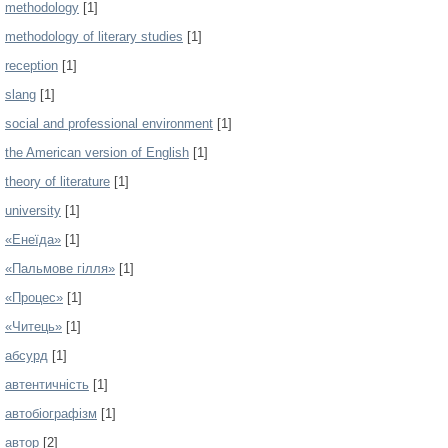
methodology
[1]
methodology of literary studies
[1]
reception
[1]
slang
[1]
social and professional environment
[1]
the American version of English
[1]
theory of literature
[1]
university
[1]
«Енеїда»
[1]
«Пальмове гілля»
[1]
«Процес»
[1]
«Читець»
[1]
абсурд
[1]
автентичність
[1]
автобіографізм
[1]
автор
[2]