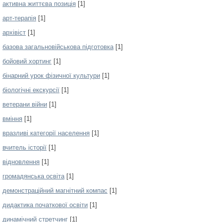
активна життєва позиція
[1]
арт-терапія
[1]
архівіст
[1]
базова загальновійськова підготовка
[1]
бойовий хортинг
[1]
бінарний урок фізичної культури
[1]
біологічні екскурсії
[1]
ветерани війни
[1]
вміння
[1]
вразливі категорії населення
[1]
вчитель історії
[1]
відновлення
[1]
громадянська освіта
[1]
демонстраційний магнітний компас
[1]
дидактика початкової освіти
[1]
динамічний стретчинг
[1]