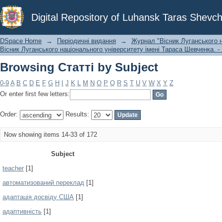
Browsing Статті by Subject
Digital Repository of Luhansk Taras Shevch
DSpace Home
→
Періодичні видання
→
Журнал "Вісник Луганського н
Вісник Луганського національного університету імені Тараса Шевченка. - 
Browsing Статті by Subject
0-9
A
B
C
D
E
F
G
H
I
J
K
L
M
N
O
P
Q
R
S
T
U
V
W
X
Y
Z
Or enter first few letters:
Order:
Results:
Now showing items 14-33 of 172
Subject
teacher
[1]
автоматизований переклад
[1]
адаптація досвіду США
[1]
адаптивність
[1]