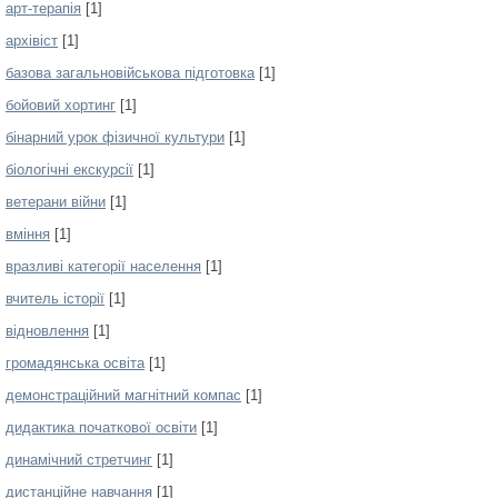
арт-терапія
[1]
архівіст
[1]
базова загальновійськова підготовка
[1]
бойовий хортинг
[1]
бінарний урок фізичної культури
[1]
біологічні екскурсії
[1]
ветерани війни
[1]
вміння
[1]
вразливі категорії населення
[1]
вчитель історії
[1]
відновлення
[1]
громадянська освіта
[1]
демонстраційний магнітний компас
[1]
дидактика початкової освіти
[1]
динамічний стретчинг
[1]
дистанційне навчання
[1]