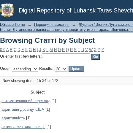
Browsing Статті by Subject
Digital Repository of Luhansk Taras Shevch
DSpace Home
→
Періодичні видання
→
Журнал "Вісник Луганського н
Вісник Луганського національного університету імені Тараса Шевченка. - 
Browsing Статті by Subject
0-9
A
B
C
D
E
F
G
H
I
J
K
L
M
N
O
P
Q
R
S
T
U
V
W
X
Y
Z
Or enter first few letters:
Order:
Results:
Now showing items 15-34 of 172
Subject
автоматизований переклад
[1]
адаптація досвіду США
[1]
адаптивність
[1]
активна життєва позиція
[1]