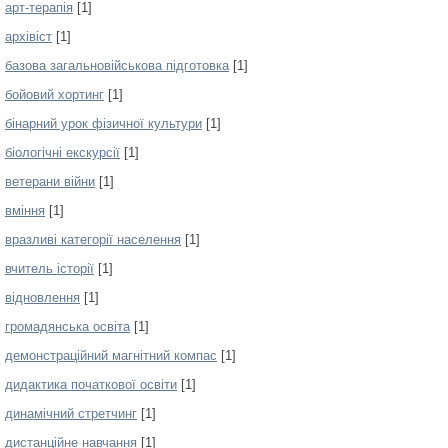
арт-терапія
[1]
архівіст
[1]
базова загальновійськова підготовка
[1]
бойовий хортинг
[1]
бінарний урок фізичної культури
[1]
біологічні екскурсії
[1]
ветерани війни
[1]
вміння
[1]
вразливі категорії населення
[1]
вчитель історії
[1]
відновлення
[1]
громадянська освіта
[1]
демонстраційний магнітний компас
[1]
дидактика початкової освіти
[1]
динамічний стретчинг
[1]
дистанційне навчання
[1]