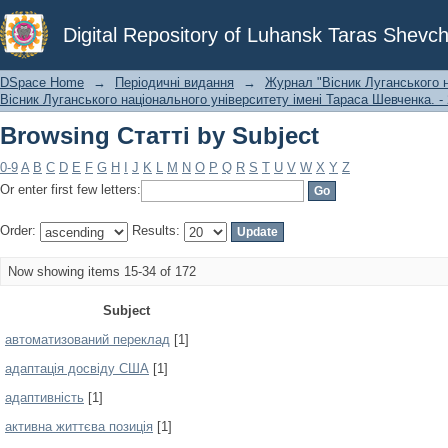
Browsing Статті by Subject
Digital Repository of Luhansk Taras Shevch
DSpace Home
→
Періодичні видання
→
Журнал "Вісник Луганського н
Вісник Луганського національного університету імені Тараса Шевченка. - 
Browsing Статті by Subject
0-9
A
B
C
D
E
F
G
H
I
J
K
L
M
N
O
P
Q
R
S
T
U
V
W
X
Y
Z
Or enter first few letters:
Order:
Results:
Now showing items 15-34 of 172
Subject
автоматизований переклад
[1]
адаптація досвіду США
[1]
адаптивність
[1]
активна життєва позиція
[1]